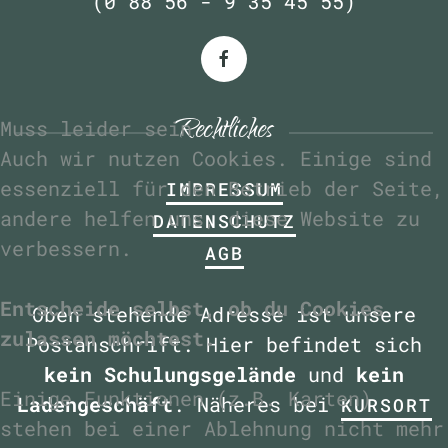
(0 88 56 - 9 35 45 55)
Rechtliches
Muss leider sein
Auch wir nutzen Cookies. Einige sind
essenziell für den Betrieb der Seite,
IMPRESSUM
andere helfen uns, diese Website zu
DATENSCHUTZ
verbessern.
AGB
Entscheide selbst, ob du Cookies
Oben stehende Adresse ist unsere
zulassen möchtest.
Postanschrift. Hier befindet sich
kein Schulungsgelände
und
kein
Einige Funktionen (z.B. Karten)
Ladengeschäft
. Näheres bei
KURSORT
stehen bei einer Ablehnung nicht mehr