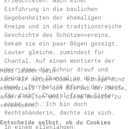
Erleuchteten. Nach einer
Einführung in die baulichen
Gegebenheiten der ehemaligen
Kneipe und in die traditionsreiche
Geschichte des Schützenvereins,
bekam sie ein paar Bögen gezeigt.
Lauter gleiche, zumindest für
Chantal. Auf einen montierte der
Herr dann die Schnur drauf und
Muss leider sein
drückte ihn Chantal in die linke
Auch wir nutzen Cookies. Einige sind
Hand. „Der hat 16 Pfund, der passt
essenziell für den Betrieb der Seite,
für dich“. Chantal fragte lieber
andere helfen uns, diese Website zu
nicht nach. Ich bin doch
verbessern.
Rechtshänderin, dachte sie sich.
Entscheide selbst, ob du Cookies
In einem ellenlangen,