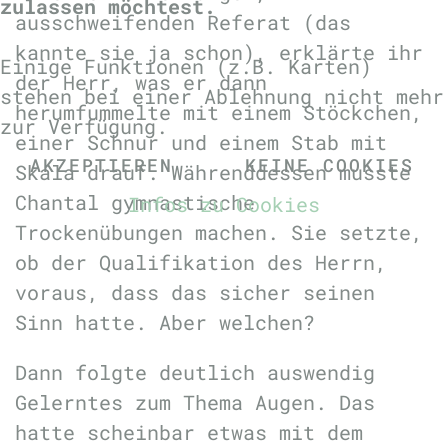
zulassen möchtest.
ausschweifenden Referat (das
kannte sie ja schon), erklärte ihr
Einige Funktionen (z.B. Karten)
der Herr, was er dann
stehen bei einer Ablehnung nicht mehr
herumfummelte mit einem Stöckchen,
zur Verfügung.
einer Schnur und einem Stab mit
AKZEPTIEREN
KEINE COOKIES
Skala drauf. Währenddessen musste
Chantal gymnastische
Infos zu Cookies
Trockenübungen machen. Sie setzte,
ob der Qualifikation des Herrn,
voraus, dass das sicher seinen
Sinn hatte. Aber welchen?
Dann folgte deutlich auswendig
Gelerntes zum Thema Augen. Das
hatte scheinbar etwas mit dem