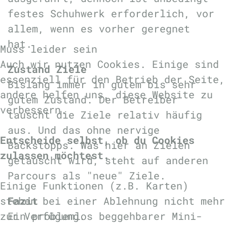
festes Schuhwerk erforderlich, vor
allem, wenn es vorher geregnet
hat.
Muss leider sein
Auch wir nutzen Cookies. Einige sind
Zustand Ziele
essenziell für den Betrieb der Seite,
Bislang immer in gutem bis sehr
andere helfen uns, diese Website zu
gutem Zustand. Der Betreiber
verbessern.
tauscht die Ziele relativ häufig
aus. Und das ohne nervige
Entscheide selbst, ob du Cookies
Backstopps. Was hier an Zielen
zulassen möchtest.
getauscht wird, steht auf anderen
Parcours als "neue" Ziele.
Einige Funktionen (z.B. Karten)
stehen bei einer Ablehnung nicht mehr
Fazit
zur Verfügung.
Ein problemlos beggehbarer Mini-