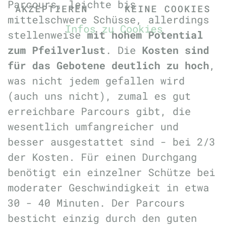
Parcours, leichte bis
AKZEPTIEREN
KEINE COOKIES
mittelschwere Schüsse, allerdings
Infos zu Cookies
stellenweise
mit hohem Potential
zum Pfeilverlust
. Die
Kosten sind
für das Gebotene deutlich zu hoch
,
was nicht jedem gefallen wird
(auch uns nicht), zumal es gut
erreichbare Parcours gibt, die
wesentlich umfangreicher und
besser ausgestattet sind - bei 2/3
der Kosten. Für einen Durchgang
benötigt ein einzelner Schütze bei
moderater Geschwindigkeit in etwa
30 - 40 Minuten. Der Parcours
besticht einzig durch den guten