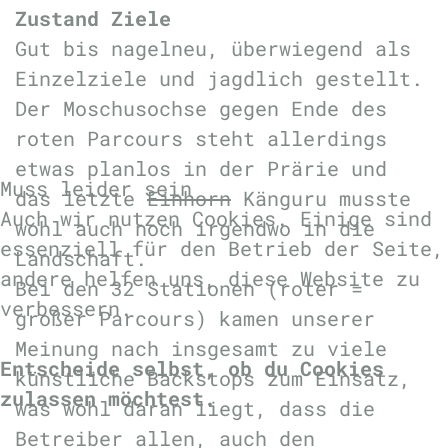
Zustand Ziele
Gut bis nagelneu, überwiegend als
Einzelziele und jagdlich gestellt.
Der Moschusochse gegen Ende des
roten Parcours steht allerdings
etwas planlos in der Prärie und
Muss leider sein
das letzte
Einhorn
Känguru musste
Auch wir nutzen Cookies. Einige sind
wohl auch noch irgendwo in die
essenziell für den Betrieb der Seite,
Landschaft.
andere helfen uns, diese Website zu
Bei den 32 Stationen (roter =
verbessern.
großer Parcours) kamen unserer
Meinung nach insgesamt zu viele
Entscheide selbst, ob du Cookies
künstliche Backstops zum Einsatz,
zulassen möchtest.
was wohl daran liegt, dass die
Betreiber allen, auch den