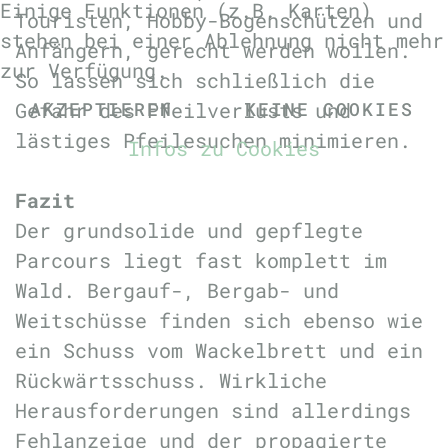
Einige Funktionen (z.B. Karten)
Touristen, Hobby-Bogenschützen und
stehen bei einer Ablehnung nicht mehr
Anfängern, gerecht werden wollen.
zur Verfügung.
So lassen sich schließlich die
AKZEPTIEREN
KEINE COOKIES
Gefahr des Pfeilverlusts und
lästiges Pfeilesuchen minimieren.
Infos zu Cookies
Fazit
Der grundsolide und gepflegte
Parcours liegt fast komplett im
Wald. Bergauf-, Bergab- und
Weitschüsse finden sich ebenso wie
ein Schuss vom Wackelbrett und ein
Rückwärtsschuss. Wirkliche
Herausforderungen sind allerdings
Fehlanzeige und der propagierte