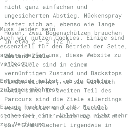
nicht ganz einfachen und
ungesicherten Abstieg. Mückenspray
bietet sich an, ebenso wie lange
Muss leider sein
Hosen. Zwei Bogenschützen brauchen
Auch wir nutzen Cookies. Einige sind
in etwa 2 - 2 1/2 h.
essenziell für den Betrieb der Seite,
andere helfen uns, diese Website zu
Zustand Ziele
verbessern.
Alle Ziele sind in einem
vernünftigem Zustand und Backstops
Entscheide selbst, ob du Cookies
finden sich nur, wo sie wirklich
zulassen möchtest.
nötig sind. Im zweiten Teil des
Parcours sind die Ziele allerdings
Einige Funktionen (z.B. Karten)
wenig kreativ und eher lieblos
stehen bei einer Ablehnung nicht mehr
platziert, als müsste man noch ein
zur Verfügung.
paar Gummiviecherl irgendwie in