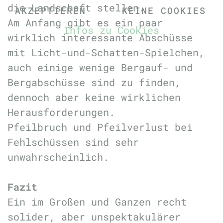
die Landschaft stellen.
AKZEPTIEREN
KEINE COOKIES
Am Anfang gibt es ein paar
Infos zu Cookies
wirklich interessante Abschüsse
mit Licht-und-Schatten-Spielchen,
auch einige wenige Bergauf- und
Bergabschüsse sind zu finden,
dennoch aber keine wirklichen
Herausforderungen.
Pfeilbruch und Pfeilverlust bei
Fehlschüssen sind sehr
unwahrscheinlich.
Fazit
Ein im Großen und Ganzen recht
solider, aber unspektakulärer