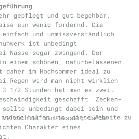
geführung
ehr gepflegt und gut begehbar,
eise ein wenig fordernd. Die
 einfach und unmissverständlich.
huhwerk ist unbedingt
ei Nässe sogar zwingend. Der
in einem schönen, naturbelassenen
t daher im Hochsommer ideal zu
ei Regen wird man nicht wirklich
 3 1/2 Stunden hat man es zweit
eschwindigkeit geschafft. Zecken-
 sollte unbedingt dabei sein und
 andere helfen uns, diese Website zu
 verzichtet man besser, da der
ichten Charakter eines
at.