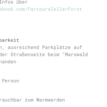
 Infos über
ebook.com/ParcoursZellerForst
barkeit
n, ausreichend Parkplätze auf
der Straßenseite beim "Marswald
handen
 Person
rauchbar zum Warmwerden