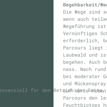
Begehbarkeit/We
Die Wege sind s
wenn auch teilw
Wegeführung ist
Vernünftiges Sc
erforderlich, b
Parcours liegt 
Laubwald und is
begehen. Auch b
nass. Nach rund
bei moderater G
und Mückenspray
essenziell für den Betrieb der Seite,
auf kurze Hosen
Parcours den le
Feuchtbiotops h