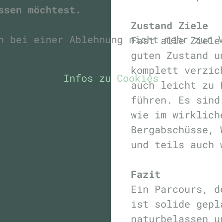
ssen möchtest.
Zustand Ziele
n bei einer Ablehnung nicht mehr zur 
Fast alle Ziele
guten Zustand u
komplett verzic
Infos zu Cookies
auch leicht zu 
führen. Es sind
wie im wirklich
Bergabschüsse, 
und teils auch
Fazit
Ein Parcours, d
ist solide gepl
naturbelassen u