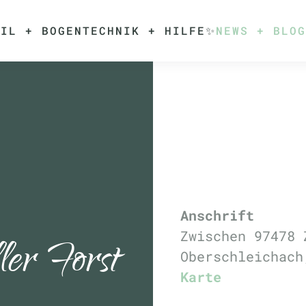
EIL + BOGEN
TECHNIK + HILFE✨
NEWS + BLOG
Anschrift
Zwischen 97478 
er Forst
Oberschleichac
Karte