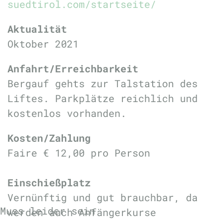
suedtirol.com/startseite/
Aktualität
Oktober 2021
Anfahrt/Erreichbarkeit
Bergauf gehts zur Talstation des
Liftes. Parkplätze reichlich und
kostenlos vorhanden.
Kosten/Zahlung
Faire € 12,00 pro Person
Einschießplatz
Vernünftig und gut brauchbar, da
Muss leider sein
werden auch Anfängerkurse