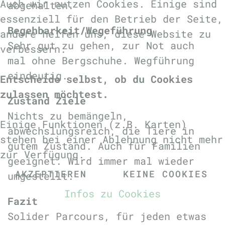
Auch wir nutzen Cookies. Einige sind
abgehalten.
essenziell für den Betrieb der Seite,
Begehbarkeit/Wegeführung
andere helfen uns, diese Website zu
Sehr gut zu gehen, zur Not auch
verbessern.
mal ohne Bergschuhe. Wegführung
eindeutig.
Entscheide selbst, ob du Cookies
zulassen möchtest.
Zustand Ziele
Nichts zu bemängeln,
Einige Funktionen (z.B. Karten)
abwechslungsreich, die Tiere in
stehen bei einer Ablehnung nicht mehr
gutem Zustand. Auch für Familien
zur Verfügung.
geeignet. Wird immer mal wieder
AKZEPTIEREN
KEINE COOKIES
umgestellt.
Infos zu Cookies
Fazit
Solider Parcours, für jeden etwas