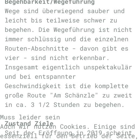
Begehbarkeit/Wegeführung
Wege sind überwiegend sauber und
leicht bis teilweise schwer zu
begehen. Die Wegeführung ist nicht
immer schlüssig und die einzelnen
Routen-Abschnitte - davon gibt es
vier - sind nicht erkennbar.
Insgesamt eigentlich unspektakulär
und bei entspannter
Geschwindigkeit ist die komplette
große Route "Am Schänzle" zu zweit
in ca. 3 1/2 Stunden zu begehen.
Muss leider sein
Zustand Ziele
Auch wir nutzen Cookies. Einige sind
Seit der Eröffnung in 2019 scheint
essenziell für den Betrieb der Seite,