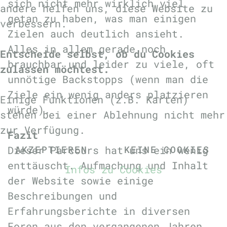
sich nicht mehr wirklich viel
andere helfen uns, diese Website zu
getan zu haben, was man einigen
verbessern.
Zielen auch deutlich ansieht.
Alles in allem gerade noch
Entscheide selbst, ob du Cookies
brauchbar und leider zu viele, oft
zulassen möchtest.
unnötige Backstopps (wenn man die
Ziele ein wenig anders platzieren
Einige Funktionen (z.B. Karten)
würde).
stehen bei einer Ablehnung nicht mehr
zur Verfügung.
Fazit
AKZEPTIEREN
KEINE COOKIES
Dieser Parcours hat uns ein wenig
enttäuscht. Aufmachung und Inhalt
Infos zu Cookies
der Website sowie einige
Beschreibungen und
Erfahrungsberichte in diversen
Foren aus den vergangenen Jahren