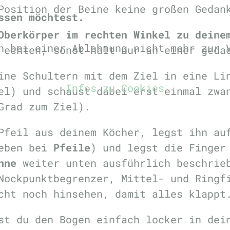
Position der Beine keine großen Gedan
ssen möchtest.
Oberkörper im rechten Winkel zu deine
n bei einer Ablehnung nicht mehr zur 
 echten, sonst halt nur an einer geda
ine Schultern mit dem Ziel in eine Li
Infos zu Cookies
el) und schaust dabei erst einmal zwa
Grad zum Ziel).
Pfeil aus deinem Köcher, legst ihn au
ieben bei
Pfeile
) und legst die Finger
hne
weiter unten ausführlich beschrieb
Nockpunktbegrenzer, Mittel- und Ringf
cht noch hinsehen, damit alles klappt
st du den Bogen einfach locker in dei