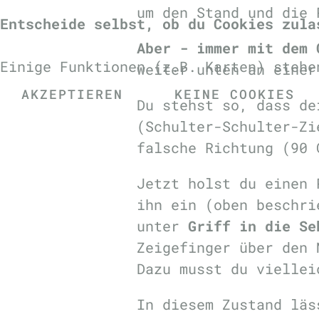
um den Stand und die 
Entscheide selbst, ob du Cookies zula
Aber - immer mit dem 
Einige Funktionen (z.B. Karten) stehe
weiter unten an einer
AKZEPTIEREN
KEINE COOKIES
Du stehst so, dass de
(Schulter-Schulter-Zi
falsche Richtung (90 
Jetzt holst du einen 
ihn ein (oben beschr
unter
Griff in die Se
Zeigefinger über den 
Dazu musst du viellei
In diesem Zustand läs