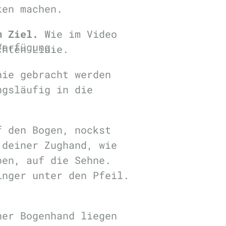
ken machen.
m Ziel.
Wie im Video
Verfügung.
chten Linie.
nie gebracht werden
ngsläufig in die
f den Bogen, nockst
 deiner Zughand, wie
en, auf die Sehne.
inger unter den Pfeil.
.
ner Bogenhand liegen