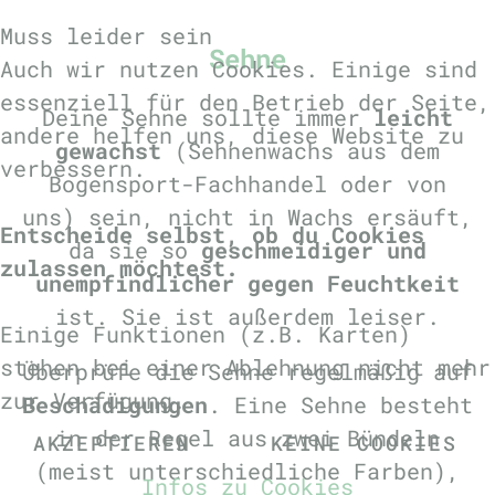
Muss leider sein
Sehne
Auch wir nutzen Cookies. Einige sind
essenziell für den Betrieb der Seite,
Deine Sehne sollte immer
leicht
andere helfen uns, diese Website zu
gewachst
(Sehnenwachs aus dem
verbessern.
Bogensport-Fachhandel oder von
uns) sein, nicht in Wachs ersäuft,
Entscheide selbst, ob du Cookies
da sie so
geschmeidiger und
zulassen möchtest.
unempfindlicher gegen Feuchtkeit
ist. Sie ist außerdem leiser.
Einige Funktionen (z.B. Karten)
stehen bei einer Ablehnung nicht mehr
Überprüfe die Sehne regelmäßig auf
zur Verfügung.
Beschädigungen
. Eine Sehne besteht
in der Regel aus zwei Bündeln
AKZEPTIEREN
KEINE COOKIES
(meist unterschiedliche Farben),
Infos zu Cookies