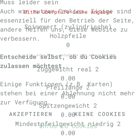
Muss leider sein
Auch wir nutzen Cookies. Einige sind
Bitte überprüfe deine Angaben
essenziell für den Betrieb der Seite,
Spinewert (zylindrische)
andere helfen uns, diese Website zu
Holzpfeile
verbessern.
0
Entscheide selbst, ob du Cookies
Ja, ja, schon klar - Holzpfeile gibt es erst ab 20#
zulassen möchtest.
Zuggewicht real 2
0.00
Einige Funktionen (z.B. Karten)
Pfeillänge 2
stehen bei einer Ablehnung nicht mehr
0.00
zur Verfügung.
Spitzengewicht 2
AKZEPTIEREN
KEINE COOKIES
0.00
Mindestpfeilgewicht niedrig 2
Infos zu Cookies
0.00