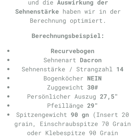
und die
Auswirkung der
Sehnenstärke
haben wir in der
Berechnung optimiert.
Berechnungsbeispiel:
Recurvebogen
Sehnenart
Dacron
Sehnenstärke / Strangzahl
14
Bogenköcher
NEIN
Zuggewicht
30#
Persönlicher Auszug
27,5"
Pfeillänge
29"
Spitzengewicht
90 gn
(Insert 20
grain, Einschraubspitze 70 Grain
oder Klebespitze 90 Grain